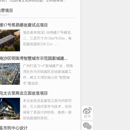
讯 | 《山西省文化和自然遗产空间整体保...
推荐项目
Project
楼17号简易楼改建试点项目
项目基本情况1.光明楼17号楼首、
二、三层尺寸39.10m*8.65m，每
层建筑面积338.22㎡，...
南沙区明珠湾智慧城市示范园新城建...
广州打造“2+4”新城建产业，明珠
湾区作为关联园区启动新城建工
作，树立大湾区核心区“智慧城
市”建设应...
屯太古里商业立面改造项目
本次改造涉及建筑立面与内部空
间，引入现代美学与技术，但仍
保留了原设计的特色，焕然一新
微博
却也能感到亲切。...
县市民中心设计