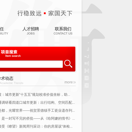
任
人才招聘
联系我们
ILITY
JOBS
CONTACT US
学术动态
more
Academic Trends
波：城市更新“十五五”规划校准价值坐标，助...
通调研看四道口城市更新：出行结构、空间匹配...
瓷都，光耀世界——祝贺景德镇手工瓷业遗存列...
，是一封写不完的侨批——从《给阿嬷的情书》...
接受《瞭望》新闻周刊采访：你的房屋该“体检...