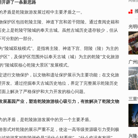
同衡快
用开辟了一条新思路
的矛盾是乾陵旅游发展过程中主要矛盾之一。
物保护区包括乾陵主陵、神道下宫和若干陪陵。通过查阅史籍和
光明
历史上是乾陵守陵城的奉天古城。虽然古城历史遗存较少，但从
不可分割的一部分。
为“陵城双核模式”。是指将主陵、神道下宫、陪陵（陵）为主的
护区”，及保护区范围外以奉天古城（城）为主的乾陵“文化旅游
广州
的“陵城双核心乾陵大景区”发展模式。
定进行文物保护，以文物和遗址保护展示为主要功能；在文化旅
理开发。通过挖掘奉天古城历史地位，界定了完整展示乾陵历史
层面上解决了严格保护和大力开发的核心问题。
三里
及发展墓园产业，塑造乾陵旅游核心吸引力，有效解决了乾陵文物
力的矛盾，是乾陵旅游发展中的另一个主要矛盾。
游形式对乾陵的展示严重不足，使这一高等级资源吸引力受到极
兴隆
过的游客对乾陵评价是“没什么好看的”、“什么也没有发现”。