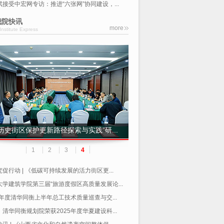
斌接受中宏网专访：推进“六张网”协同建设，...
我院快讯
more
Institute Express
“历史街区保护更新路径探索与实践”研...
1
2
3
4
促行动 | 《低碳可持续发展的活力街区更...
大学建筑学院第三届“旅游度假区高质量发展论...
6年度清华同衡上半年总工技术质量巡查与交...
清华同衡规划院荣获2025年度华夏建设科...