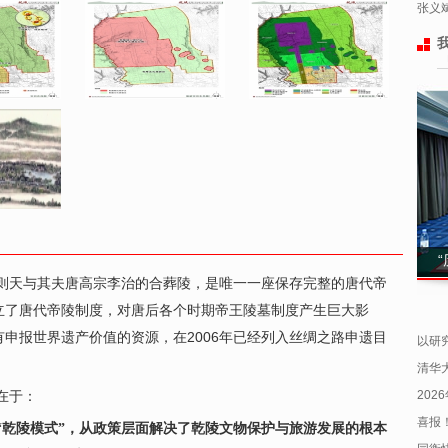
张义
则天与其夫唐高宗李治的合葬陵，是唯一一座保存完整的唐代帝
立了唐代帝陵制度，对唐后各个时期帝王陵墓制度产生巨大影
2006
有申报世界遗产价值的资源，在
年已经列入丝绸之路申遗目
以研究
清华
202
在于：
喜报！
“乾陵模式”，从政策层面解决了乾陵文物保护与旅游发展的根本