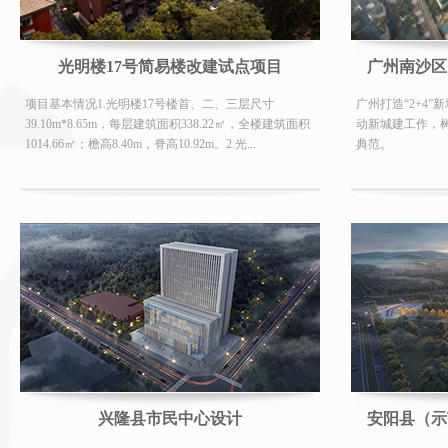
光明楼17号简易楼改建试点项目
广州南沙区
项目基本情况1.光明楼17号楼首、二、三层尺寸
广州打造“2+4
39.10m*8.65m，每层建筑面积338.22㎡，全楼建筑面积
动新城建工作，树
1014.66㎡；檐高8.40m，脊高10.92m。2.光...
典范。
兴隆县市民中心设计
安阳县（示