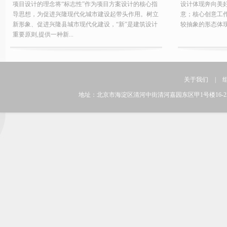
项目设计的理念将“标志性”作为项目方案设计的核心指
设计体现奔向美
导思想，为促进兴隆现代化城市建设起带头作用。树立
意；核心创意工
新形象、促进兴隆县城市现代化建设，“新”是建筑设计
较抽象的形态体
重要原则,提供一种新...
关于我们
|
地址：北京市海淀区清河中街清河嘉园东区甲1号楼16-25层 邮编