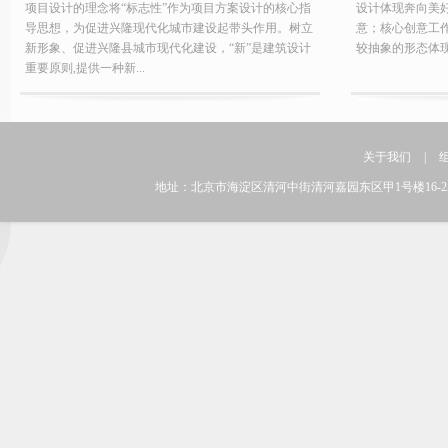
项目设计的理念将“标志性”作为项目方案设计的核心指
设计体现奔向美
导思想，为促进兴隆现代化城市建设起带头作用。树立
意；核心创意工
新形象、促进兴隆县城市现代化建设，“新”是建筑设计
较抽象的形态体
重要原则,提供一种新...
关于我们
|
地址：北京市海淀区清河中街清河嘉园东区甲1号楼16-25层 邮编