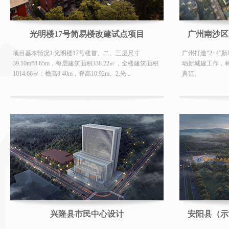
光明楼17号简易楼改建试点项目
广州南沙区
项目基本情况1.光明楼17号楼首、二、三层尺寸
广州打造“2+4
39.10m*8.65m，每层建筑面积338.22㎡，全楼建筑面积
动新城建工作，树
1014.66㎡；檐高8.40m，脊高10.92m。2.光...
典范。
兴隆县市民中心设计
安阳县（示