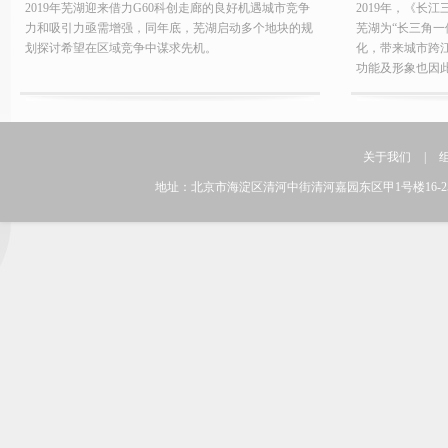
2019年芜湖迎来借力G60科创走廊的良好机遇城市竞争
2019年，《长
力和吸引力亟需增强，同年底，芜湖启动多个地块的规
芜湖为“长三角一
划探讨希望在区域竞争中谋求先机。
化，带来城市跨
功能及形象也因此亟
关于我们
|
地址：北京市海淀区清河中街清河嘉园东区甲1号楼16-25层 邮编