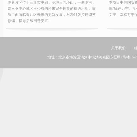
临春片区位于三亚市中部，基地三面环山，一侧临河，
本项目中信国安
是三亚中心城区里少有的还未完全棚改的机遇用地。该
绕“绿色万宁、
项目面向临春片区未来的更新发展，对2011版控规调整
文宁、幸福万宁”
修编，指导后续回迁安置...
关于我们
|
地址：北京市海淀区清河中街清河嘉园东区甲1号楼16-25层 邮编