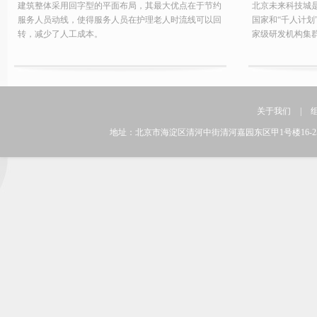
建筑整体采用回字型的平面布局，其最大优点在于节约
北京未来科技城
服务人员动线，使得服务人员在护理老人时流线可以回
国家和“千人计划
转，减少了人工成本。
家级研发机构集
关于我们
|
地址：北京市海淀区清河中街清河嘉园东区甲1号楼16-25层 邮编